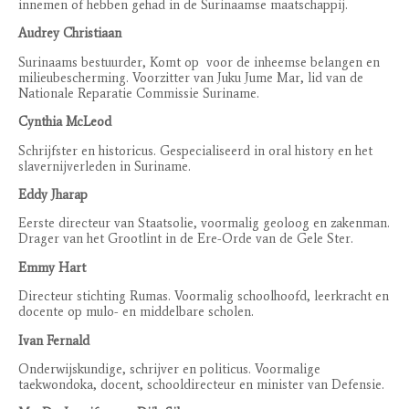
innemen of hebben gehad in de Surinaamse maatschappij.
Audrey Christiaan
Surinaams bestuurder, Komt op
voor de inheemse belangen en
milieubescherming. Voorzitter van Juku Jume Mar, lid van de
Nationale Reparatie Commissie Suriname.
Cynthia McLeod
Schrijfster en historicus. Gespecialiseerd in oral history en het
slavernijverleden in Suriname.
Eddy Jharap
Eerste directeur van Staatsolie, voormalig geoloog en zakenman.
Drager van het Grootlint in de Ere-Orde van de Gele Ster.
Emmy Hart
Directeur stichting Rumas. Voormalig schoolhoofd, leerkracht en
docente op mulo- en middelbare scholen.
Ivan Fernald
Onderwijskundige, schrijver en politicus. Voormalige
taekwondoka, docent, schooldirecteur en minister van Defensie.